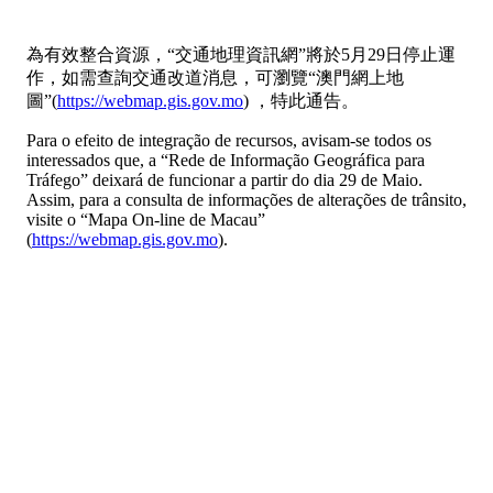
為有效整合資源，“交通地理資訊網”將於5月29日停止運
作，如需查詢交通改道消息，可瀏覽“澳門網上地
圖”(
https://webmap.gis.gov.mo
) ，特此通告。
Para o efeito de integração de recursos, avisam-se todos os
interessados que, a “Rede de Informação Geográfica para
Tráfego” deixará de funcionar a partir do dia 29 de Maio.
Assim, para a consulta de informações de alterações de trânsito,
visite o “Mapa On-line de Macau”
(
https://webmap.gis.gov.mo
).